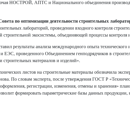
лючая НОСТРОЙ, АПТС и Национального объединения производи
Совета по оптимизации деятельности строительных лаборат
роительных лабораторий, проведении входного контроля строит
 строительной экосистемы, объединяющей процессы контроля и 
авил результаты анализа международного опыта технического 
 и ЕЭС, проведенного Объединением генподрядчиков в строитель
и строительных материалов и изделий».
ехнических листов на строительные материалы обозначила экс
нова. По словам эксперта, после утверждения ГОСТ Р «Технич
 оформления, регистрации, изменения, отмены и хранения» план
волит формировать параметрические базы данных продукции, 