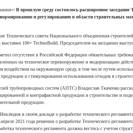
вании»/
В прошлую среду состоялось расширенное заседание
ормированию и регулированию в области строительных мате
ание Технического совета Национального объединения строителе
выставки 100+ TechnoBuild. Председателем на заседании высту
метил отсутствие в Российской Федерации обязательных требов
авленных на техническое перевооружение и модернизацию дейс
я воздействия на окружающую среду, в том числе путем исполь
 продукции и стимулирования использования отходов в строит
ей трубопроводных систем (АПТС) Владислав Ткаченко рассказа
цированной и контрафактной продукции в строительстве и поде
оительной продукции.
клюдов в своем докладе о разработке технического регламента
апреле 2021 года решении о разработке Технического регламен
работка технического регламента должна вестись с учетом стру