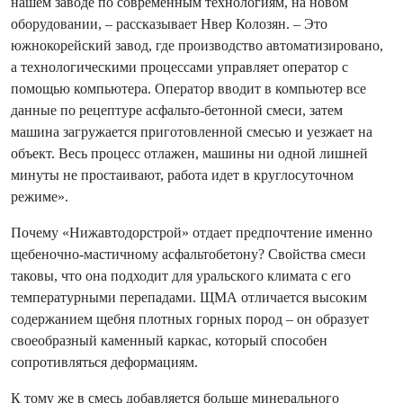
нашем заводе по современным технологиям, на новом
оборудовании, – рассказывает Нвер Колозян. – Это
южнокорейский завод, где производство автоматизировано,
а технологическими процессами управляет оператор с
помощью компьютера. Оператор вводит в компьютер все
данные по рецептуре асфальто-бетонной смеси, затем
машина загружается приготовленной смесью и уезжает на
объект. Весь процесс отлажен, машины ни одной лишней
минуты не простаивают, работа идет в круглосуточном
режиме».
Почему «Нижавтодорстрой» отдает предпочтение именно
щебеночно-мастичному асфальтобетону? Свойства смеси
таковы, что она подходит для уральского климата с его
температурными перепадами. ЩМА отличается высоким
содержанием щебня плотных горных пород – он образует
своеобразный каменный каркас, который способен
сопротивляться деформациям.
К тому же в смесь добавляется больше минерального