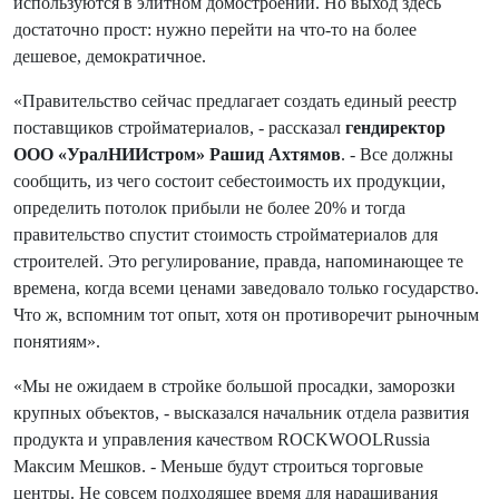
используются в элитном домостроении. Но выход здесь
достаточно прост: нужно перейти на что-то на более
дешевое, демократичное.
«Правительство сейчас предлагает создать единый реестр
поставщиков стройматериалов, - рассказал
гендиректор
ООО «УралНИИстром» Рашид Ахтямов
. - Все должны
сообщить, из чего состоит себестоимость их продукции,
определить потолок прибыли не более 20% и тогда
правительство спустит стоимость стройматериалов для
строителей. Это регулирование, правда, напоминающее те
времена, когда всеми ценами заведовало только государство.
Что ж, вспомним тот опыт, хотя он противоречит рыночным
понятиям».
«Мы не ожидаем в стройке большой просадки, заморозки
крупных объектов, - высказался начальник отдела развития
продукта и управления качеством ROCKWOOLRussia
Максим Мешков. - Меньше будут строиться торговые
центры. Не совсем подходящее время для наращивания