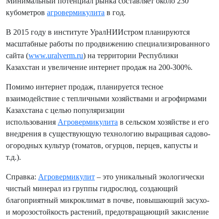
Минимальный потенциал рынка составляет около 230
кубометров
агровермикулита
в год.
В 2015 году в институте УралНИИстром планируются
масштабные работы по продвижению специализированного
сайта (
www.uralverm.ru
) на территории Республики
Казахстан и увеличение интернет продаж на 200-300%.
Помимо интернет продаж, планируется тесное
взаимодействие с тепличными хозяйствами и агрофирмами
Казахстана с целью популяризации
использования
Агровермикулита
в сельском хозяйстве и его
внедрения в существующую технологию выращивая садово-
огородных культур (томатов, огурцов, перцев, капусты и
т.д.).
Справка:
Агровермикулит
– это уникальный экологически
чистый минерал из группы гидрослюд, создающий
благоприятный микроклимат в почве, повышающий засухо-
и морозостойкость растений, предотвращающий закисление