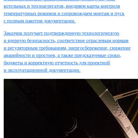
котельных и теплоагрегатов, внедряем карты контроля
температурных режимов и сопровождаем монтаж и пуск
с полным пакетом документации.
Заказчик получает подтвержденную технологическую
и ядерную безопасность, соответствие отраслевым нормам
и регуляторным требованиям, энергосбережение, снижение
аварийности и простоев, а также предсказуемые сроки,
бюджеты и корректную отчетность для проектной
и эксплуатационной документации.